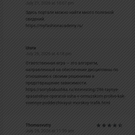
July 21, 2026 at 10:07 pm
Здесь портале можно найти много полезной
сведений.
https://myfashionacademy.ru/
Utete
July 26, 2026 at 4:18 pm
Ответственная игра — это алгоритм,
направленный на обеспечение дисциплины по
отношению к своими решениями и
предотвращение зависимости.
https://sorrybabushka.ru/interesting/296-taynye-
spasatelnye-operatsii-ssha-v-ormuzskom-prolive-kak-
voennye-podderzhivayut-morskoy-trafik.html
Thomasvutty
July 29, 2026 at 11:59 am