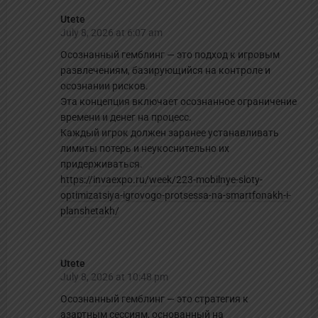
Utete
July 8, 2026 at 6:07 am
Осознанный гемблинг — это подход к игровым
развлечениям, базирующийся на контроле и
осознании рисков.
Эта концепция включает осознанное ограничение
времени и денег на процесс.
Каждый игрок должен заранее устанавливать
лимиты потерь и неукоснительно их
придерживаться.
https://invaexpo.ru/week/223-mobilnye-sloty-
optimizatsiya-igrovogo-protsessa-na-smartfonakh-i-
planshetakh/
Utete
July 8, 2026 at 10:48 pm
Осознанный гемблинг — это стратегия к
азартным сессиям, основанный на