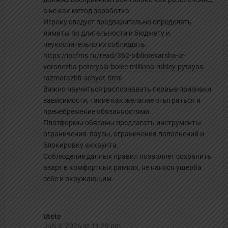
а не как метод заработка.
Игроку следует предварительно определять
лимиты по длительности и бюджету и
неукоснительно их соблюдать.
https://ipcfms.ru/read/362-bibliotekarsha-iz-
voronezha-poteryala-bolee-milliona-rubley-pytayas-
razmorazhit-schyot.html
Важно научиться распознавать первые признаки
зависимости, такие как желание отыграться и
пренебрежение обязанностями.
Платформы обязаны предлагать инструменты
ограничения: паузы, ограничения пополнений и
блокировку аккаунта.
Соблюдение данных правил позволяет сохранить
азарт в комфортных рамках, не нанося ущерба
себе и окружающим.
Utete
July 4, 2026 at 11:29 pm