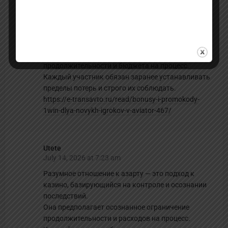
July 13, 2026 at 3:49 pm
Осознанный гемблинг — это стратегия к
азартным сессиям, базирующийся на контроле и
понимании последствий.
Она включает добровольное ограничение
продолжительности и бюджета на процесс.
Каждый участник обязан заранее устанавливать
пределы потерь и строго их соблюдать.
https://e-transavto.ru/read/bonusy-i-promokody-
1win-dlya-novykh-igrokov-v-aviator-467/
Utete
July 14, 2026 at 7:23 am
Разумное отношение к азарту — это подход к
казино, базирующийся на контроле и осознании
последствий.
Она предполагает осознанное ограничение
продолжительности и расходов на процесс.