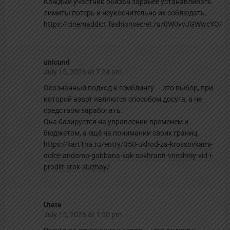
Каждый участник обязан заранее устанавливать
лимиты потерь и неукоснительно их соблюдать.
https://cinemaddict.fashionsecret.ru/0W0vvJGWwcYO/
unicund
July 15, 2026 at 7:54 am
Осознанный подход к гемблингу — это выбор, при
которой азарт являются способом досуга, а не
средством заработать.
Она базируется на управлении временем и
бюджетом, а ещё на понимании своих границ.
https://kart1na.ru/entry/350-ukhod-za-krossovkami-
dolce-andamp-gabbana-kak-sokhranit-vneshniy-vid-i-
prodlit-srok-sluzhby/
Utete
July 15, 2026 at 1:50 pm