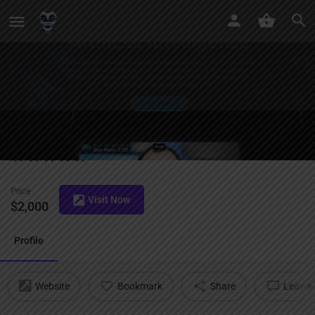
Scaled Cognition
Price
Visit Now
$
2,000
Profile
Website
Bookmark
Share
Leave a