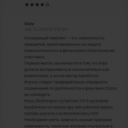
Utete
July 12, 2026 at 5:53 am
Осознанный гемблинг — это совокупность
принципов, ориентированных на защиту
психологического и финансового благополучия
участника.
Главная мысль заключается в том, что игра
должна восприниматься исключительно как
развлечение, а не как метод заработка.
Игроку следует предварительно определять
ограничения по длительности и деньгам и строго
их соблюдать.
https://liveforsport.ru/full-text/1515-upravlenie-
byudzhetom-vo-vremya-igry-kak-sokhranit-balans-
mezhdu-azartom-i-otvetstvennostyu.html
Необходимо уметь замечать ранние признаки
зависимости, такие как желание отыграться и