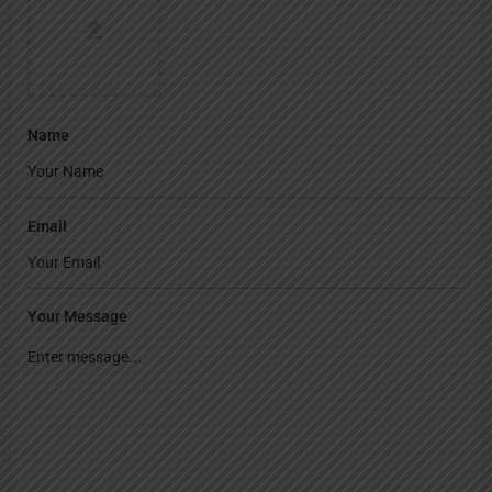
Name
Email
Your Message