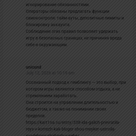
игнорирование обязанностями.
Операторы обязаны предлагать функции
самоконтроля: тайм-ауты, депозитные лимиты и
блокировку аккаунта.
Соблюдение этих правил позволяет удержать
игру в безопасных границах, не причиняя вреда
себе и окружающим.
unicund
July 12, 2026 at 10:19 am
Осознанный подход к гемблингу — это выбор, при
котором игры являются способом отдыха, а не
стремлением заработать.
Она строится на управлении длительностью и
бюджетом, а также на понимании своих
пределов.
https://kart1na.ru/entry/338-ida-galich-prevratila-
reys-v-kortezh-kak-bloger-shou-meyker-ustroila-
svadebnyy-shabash-v-nebe/