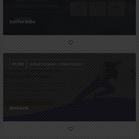
SunTec India
$
1,000
United Kingdom, United States
Abstracta