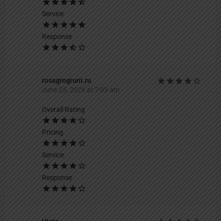
Service
Response
rosagrogrunt.ru
June 25, 2026 at 7:03 am
Overall Rating
Pricing
Service
Response