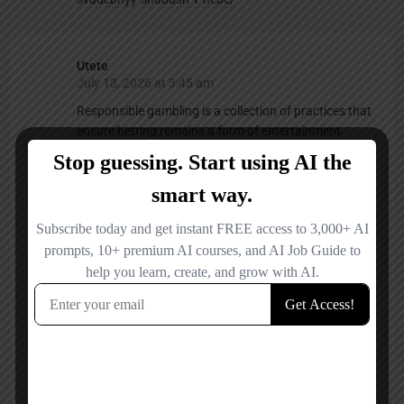
Utete
July 13, 2026 at 3:45 am
Responsible gambling is a collection of practices that
ensure betting remains a form of entertainment
rather than a means of financial strain.
It involves setting individual limits on time and money
spent, as well as recognising the signs of problematic
behaviour.
In essence, responsible gambling promotes conscious
choices and helps users to maintain balance over
their playing activities.
https://rosotels.ru/detail/2026-06-29-budushchie-
tendentsii-v-onlayn-igrakh-chto-zhdyot-rich-
casino.htm
Utete