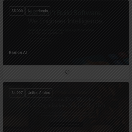
$
5,000
Netherlands
Ramen AI
$
4,997
United States