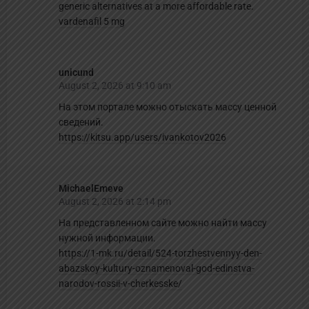
generic alternatives at a more affordable rate.
vardenafil 5 mg
unicund
August 2, 2026 at 9:10 am
На этом портале можно отыскать массу ценной
сведений.
https://kitsu.app/users/ivankotov2026
MichaelEmeve
August 2, 2026 at 2:14 pm
На представленном сайте можно найти массу
нужной информации.
https://1-mk.ru/detail/524-torzhestvennyy-den-
abazskoy-kultury-oznamenoval-god-edinstva-
narodov-rossii-v-cherkesske/