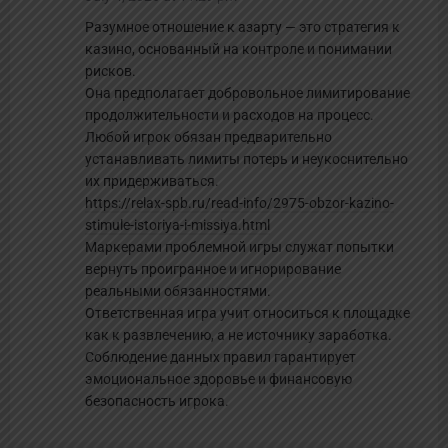
Разумное отношение к азарту — это стратегия к
казино, основанный на контроле и понимании
рисков.
Она предполагает добровольное лимитирование
продолжительности и расходов на процесс.
Любой игрок обязан предварительно
устанавливать лимиты потерь и неукоснительно
их придерживаться.
https://relax-spb.ru/read-info/2975-obzor-kazino-
stimule-istoriya-i-missiya.html
Маркерами проблемной игры служат попытки
вернуть проигранное и игнорирование
реальными обязанностями.
Ответственная игра учит относиться к площадке
как к развлечению, а не источнику заработка.
Соблюдение данных правил гарантирует
эмоциональное здоровье и финансовую
безопасность игрока.