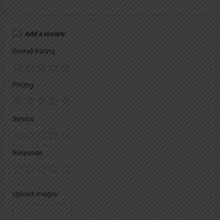
Add a review
Overall Rating
Pricing
Service
Response
Upload images