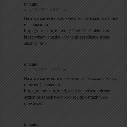
unicund
July 20, 2026 at 5:36 am
На этом сайте вы сможете отыскать много ценной
информации.
https://tltrock.ru/material/2026-07-17-ukhod-za-
krossovkami-chistka-khranenie-i-prodlenie-sroka-
sluzhby.html
unicund
July 20, 2026 at 2:26 pm
На этом сайте есть возможность отыскать массу
полезной сведений.
https://nanmed.ru/read/4185-oda-vkusu-odessy-
eyzion-ot-zamshevykh-kroksov-do-vintazhnykh-
obektivov/
unicund