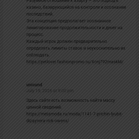
Разумное отношение к азарту — это подход к
казино, базирующийся на контроле и осознании
последствий.
Эта концепция предполагает осознанное
лимитирование продолжительности и денег на
процесс.
Каждый игрок должен предварительно
определять лимиты ставок и неукоснительно их
соблюдать.
https://petlover.fashionpromo.ru/Xcnj792maskM/
unicund
July 19, 2026 at 9:00 pm
Здесь сайте есть возможность найти массу
ценной сведений.
https://metamoda.ru/moda/1141-7-prichin-lyubit-
dizaynera-rick-owens/